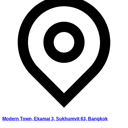
Modern Town, Ekamai 3, Sukhumvit 63, Bangkok