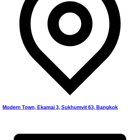
Modern Town, Ekamai 3, Sukhumvit 63, Bangkok