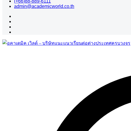
(+66)88-889-6111
admin@academicworld.co.th