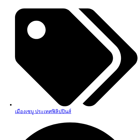
เมืองเซบู ประเทศฟิลิปปินส์