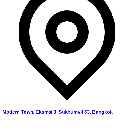
Modern Town, Ekamai 3, Sukhumvit 63, Bangkok