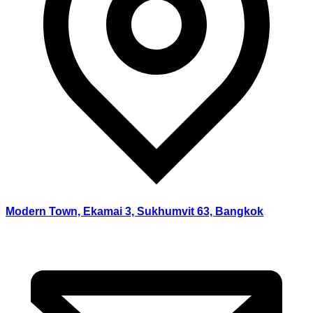
Modern Town, Ekamai 3, Sukhumvit 63, Bangkok