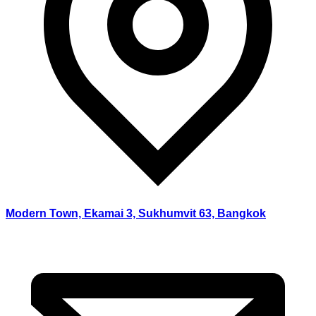
Modern Town, Ekamai 3, Sukhumvit 63, Bangkok