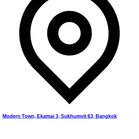
Modern Town, Ekamai 3, Sukhumvit 63, Bangkok