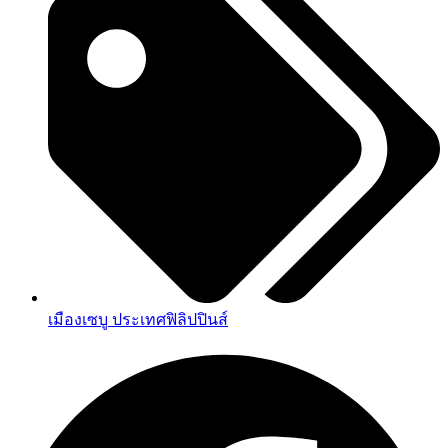
เมืองเซบู ประเทศฟิลิปปินส์