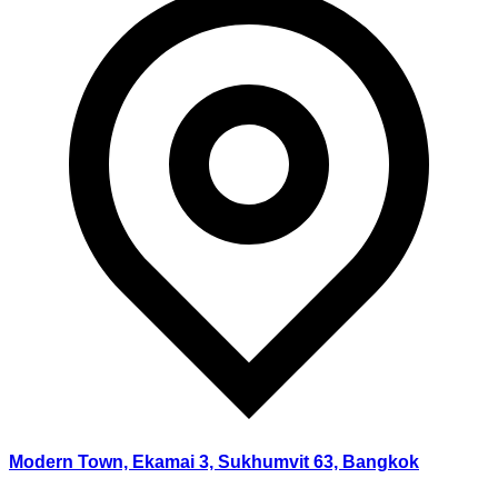
Modern Town, Ekamai 3, Sukhumvit 63, Bangkok