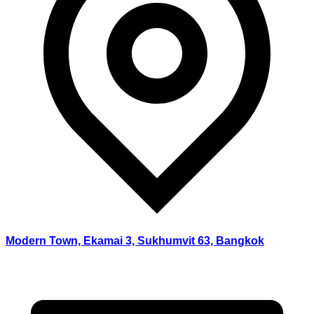
Modern Town, Ekamai 3, Sukhumvit 63, Bangkok