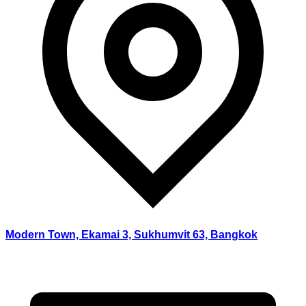
Modern Town, Ekamai 3, Sukhumvit 63, Bangkok