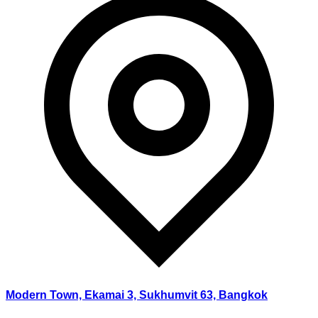
Modern Town, Ekamai 3, Sukhumvit 63, Bangkok