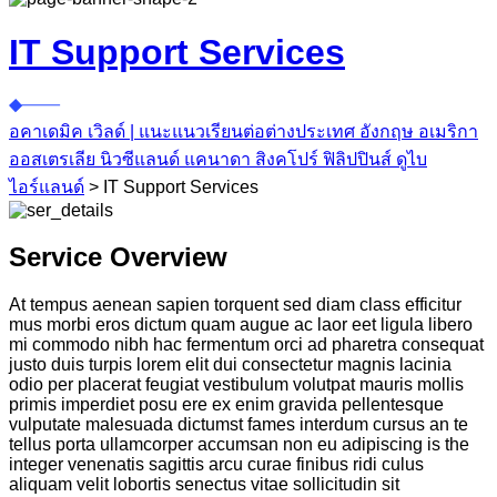
IT Support Services
อคาเดมิค เวิลด์ | แนะแนวเรียนต่อต่างประเทศ อังกฤษ อเมริกา
ออสเตรเลีย นิวซีแลนด์ แคนาดา สิงคโปร์ ฟิลิปปินส์ ดูไบ
ไอร์แลนด์
>
IT Support Services
Service Overview
At tempus aenean sapien torquent sed diam class efficitur
mus morbi eros dictum quam augue ac laor eet ligula libero
mi commodo nibh hac fermentum orci ad pharetra consequat
justo duis turpis lorem elit dui consectetur magnis lacinia
odio per placerat feugiat vestibulum volutpat mauris mollis
primis imperdiet posu ere ex enim gravida pellentesque
vulputate malesuada dictumst fames interdum cursus an te
tellus porta ullamcorper accumsan non eu adipiscing is the
integer venenatis sagittis arcu curae finibus ridi culus
aliquam velit lobortis senectus vitae sollicitudin sit