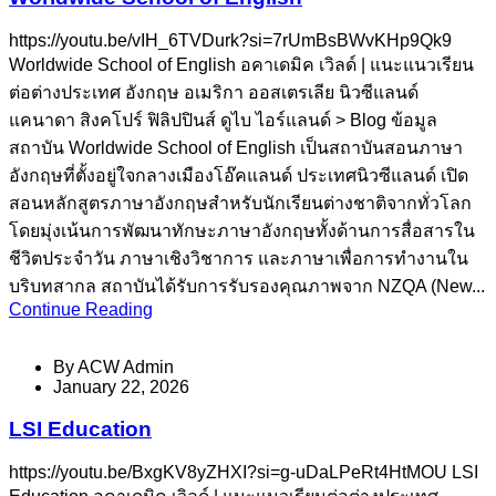
https://youtu.be/vIH_6TVDurk?si=7rUmBsBWvKHp9Qk9
Worldwide School of English อคาเดมิค เวิลด์ | แนะแนวเรียน
ต่อต่างประเทศ อังกฤษ อเมริกา ออสเตรเลีย นิวซีแลนด์
แคนาดา สิงคโปร์ ฟิลิปปินส์ ดูไบ ไอร์แลนด์ > Blog ข้อมูล
สถาบัน Worldwide School of English เป็นสถาบันสอนภาษา
อังกฤษที่ตั้งอยู่ใจกลางเมืองโอ๊คแลนด์ ประเทศนิวซีแลนด์ เปิด
สอนหลักสูตรภาษาอังกฤษสำหรับนักเรียนต่างชาติจากทั่วโลก
โดยมุ่งเน้นการพัฒนาทักษะภาษาอังกฤษทั้งด้านการสื่อสารใน
ชีวิตประจำวัน ภาษาเชิงวิชาการ และภาษาเพื่อการทำงานใน
บริบทสากล สถาบันได้รับการรับรองคุณภาพจาก NZQA (New...
Continue Reading
By
ACW Admin
January 22, 2026
LSI Education
https://youtu.be/BxgKV8yZHXI?si=g-uDaLPeRt4HtMOU LSI