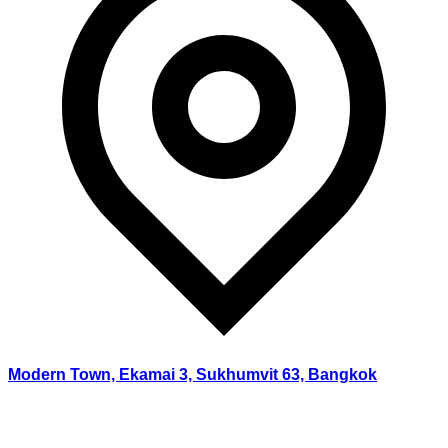
Modern Town, Ekamai 3, Sukhumvit 63, Bangkok