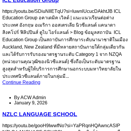
ICL Education Group
https://youtu.be/SDiuNIlETqU?si=IuwnlUcucDAkhtJB ICL
Education Group อคาเดมิค เวิลด์ | แนะแนวเรียนต่อต่าง
ประเทศ อังกฤษ อเมริกา ออสเตรเลีย นิวซีแลนด์ แคนาดา
สิงคโปร์ ฟิลิปปินส์ ดูไบ ไอร์แลนด์ > Blog ข้อมูลสถาบัน ICL
Education Group เป็นสถาบันการศึกษาระดับนานาชาติในเมือง
Auckland, New Zealand ที่มีหลายสถาบันภายใต้กลุ่มเดียวกัน
และได้รับการรับรองมาตรฐานระดับ Category 1 จาก NZQA
(หน่วยงานคุณวุฒิของนิวซีแลนด์) ซึ่งถือเป็นระดับมาตรฐาน
สูงสุดสำหรับผู้ให้บริการการศึกษานอกระบบมหาวิทยาลัยใน
ประเทศนิวซีแลนด์ภายในกลุ่มมี...
Continue Reading
By
ACW Admin
January 9, 2026
NZLC LANGUAGE SCHOOL
https://youtu.be/gooH9IwwfNo?si=YaPRqnHQAwncASlP