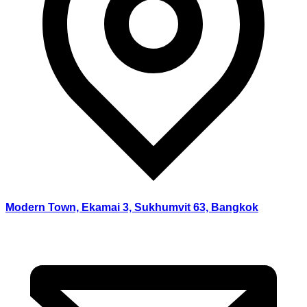
Modern Town, Ekamai 3, Sukhumvit 63, Bangkok