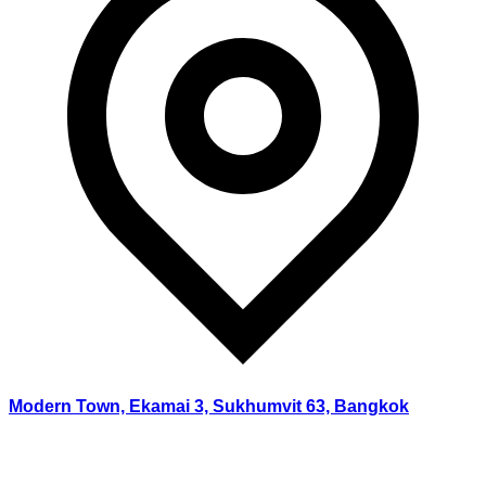
Modern Town, Ekamai 3, Sukhumvit 63, Bangkok