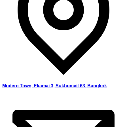
Modern Town, Ekamai 3, Sukhumvit 63, Bangkok