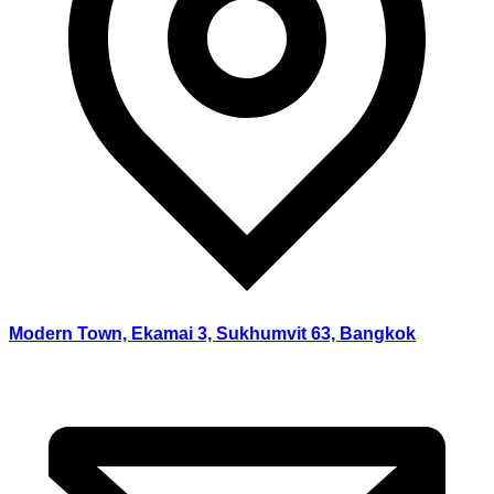
Modern Town, Ekamai 3, Sukhumvit 63, Bangkok