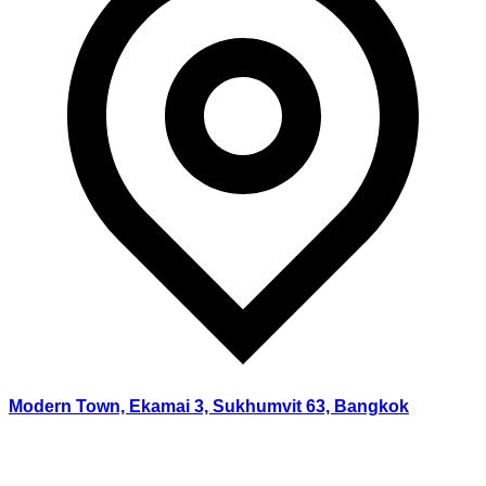
Modern Town, Ekamai 3, Sukhumvit 63, Bangkok