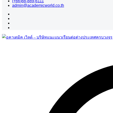
(+66)88-889-6111
admin@academicworld.co.th