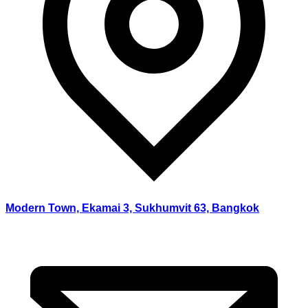
Modern Town, Ekamai 3, Sukhumvit 63, Bangkok