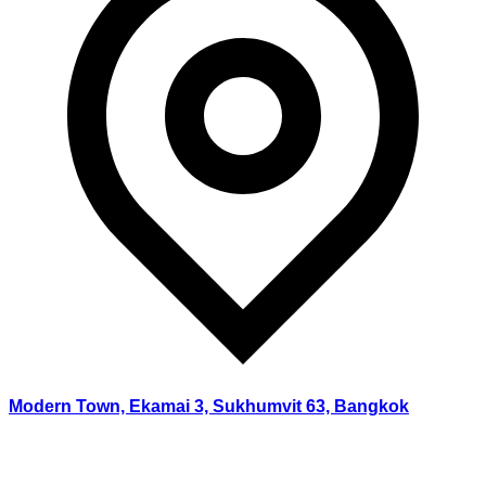
Modern Town, Ekamai 3, Sukhumvit 63, Bangkok