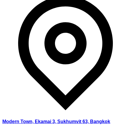
Modern Town, Ekamai 3, Sukhumvit 63, Bangkok