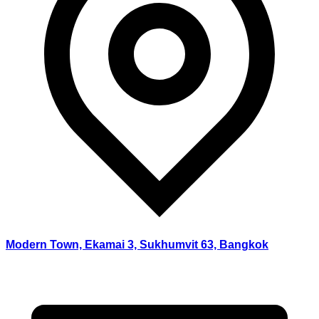
Modern Town, Ekamai 3, Sukhumvit 63, Bangkok