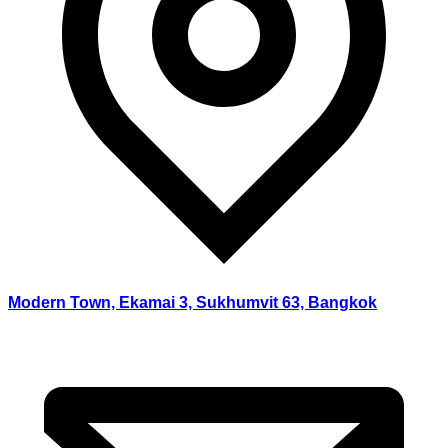
Modern Town, Ekamai 3, Sukhumvit 63, Bangkok