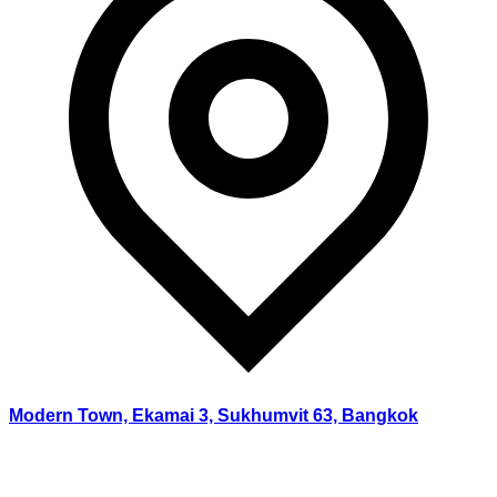
Modern Town, Ekamai 3, Sukhumvit 63, Bangkok