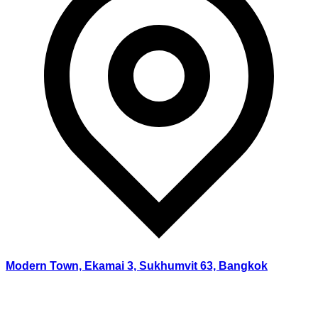
Modern Town, Ekamai 3, Sukhumvit 63, Bangkok