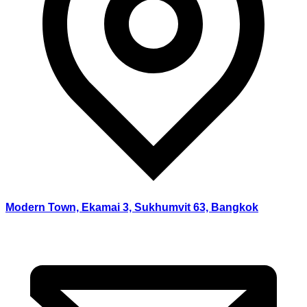
Modern Town, Ekamai 3, Sukhumvit 63, Bangkok