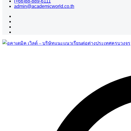
(+66)88-889-6111
admin@academicworld.co.th