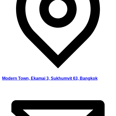
Modern Town, Ekamai 3, Sukhumvit 63, Bangkok