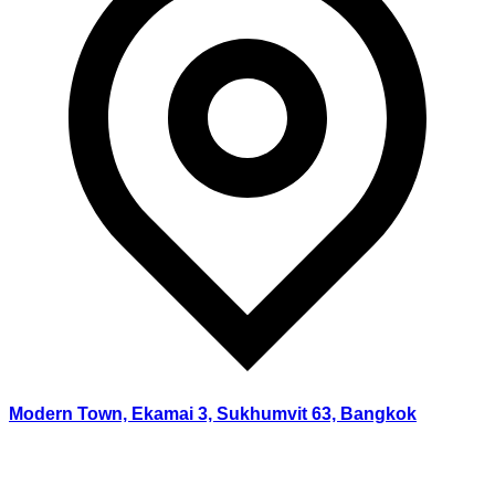
Modern Town, Ekamai 3, Sukhumvit 63, Bangkok