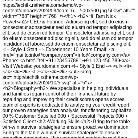
https://techtlk.rstheme.com/demo/wp-
content/uploads/2024/09/team_6-1-500x500.jpg 500w" alt=""
width="768" height="768" /></h1> <h2>Hi, I'am Nick
Powel</h2> CEO & Founder Adipiscing elit, sed do eiusm
consectetur aonsectetur sed do eiusm od tempor adipiscing
elit, sed do eiusm od tempor. Consectetur adipiscing elit, sed
do eiusm onsectetur adipiscing elit, sed do eiusm od tempor
incididunt ut labore.sed do eiusm onsectetur adipiscing elit.
<!-- Style 1 Start --> Experience: 10 Years Email: <a
href="mailto:info@company.com">info@company.com</a>
Phone: <a href="tel:+91123456789">+91 123 456 789</a>
Visit Website: yourdomain.com <!-- Style 1 End --> <ul> <li>
</li> <li></li> <li></li> <li></li> </ul> <img
src="http://techtlk.rstheme.com/wp-
content/uploads/2024/10/5.svg" alt="5" />
<h2>Biography</h2> We specialize in helping individuals
and families regain control of their financial future by
repairing and improving their credit scores opens scores
team of experts is dedicated to analyzing your credit report
our proven strategies data analysis for offshoring capitalize.
00 % Customer Satisfied 000 + Successful Projects 000 +
Satisfied Client <h2>Working Skills</h2> Bring to the table
win-win survival strategies to ensure proactive domination.
Bring to the table win-win survival strategies to ensure