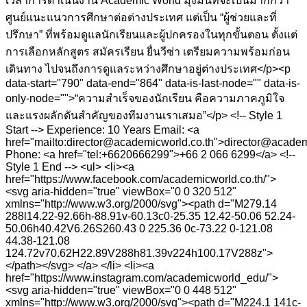
เวลาการดำเนินงาน Academic World มุ่งมั่นที่จะเป็นมากกว่า
ศูนย์แนะแนวการศึกษาต่อต่างประเทศ แต่เป็น “ผู้ช่วยและที่
ปรึกษา” ที่พร้อมดูแลนักเรียนและผู้ปกครองในทุกขั้นตอน ตั้งแต่
การเลือกหลักสูตร สมัครเรียน ยื่นวีซ่า เตรียมความพร้อมก่อน
เดินทาง ไปจนถึงการดูแลระหว่างศึกษาอยู่ต่างประเทศ</p><p
data-start="790" data-end="864" data-is-last-node="" data-is-
only-node="">“ความสำเร็จของนักเรียน คือความภาคภูมิใจ
และแรงผลักดันสำคัญของทีมงานเราเสมอ”</p> <!-- Style 1
Start --> Experience: 10 Years Email: <a
href="mailto:director@academicworld.co.th">director@academ
Phone: <a href="tel:+6620666299">+66 2 066 6299</a> <!--
Style 1 End --> <ul> <li><a
href="https://www.facebook.com/academicworld.co.th/">
<svg aria-hidden="true" viewBox="0 0 320 512"
xmlns="http://www.w3.org/2000/svg"><path d="M279.14
288l14.22-92.66h-88.91v-60.13c0-25.35 12.42-50.06 52.24-
50.06h40.42V6.26S260.43 0 225.36 0c-73.22 0-121.08
44.38-121.08
124.72v70.62H22.89V288h81.39v224h100.17V288z">
</path></svg> </a> </li> <li><a
href="https://www.instagram.com/academicworld_edu/">
<svg aria-hidden="true" viewBox="0 0 448 512"
xmlns="http://www.w3.org/2000/svg"><path d="M224.1 141c-