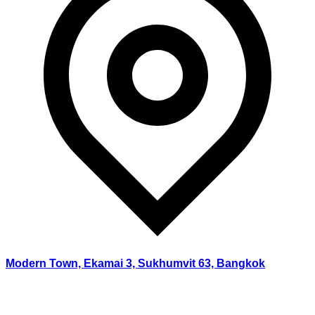
Modern Town, Ekamai 3, Sukhumvit 63, Bangkok