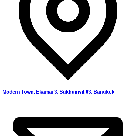
Modern Town, Ekamai 3, Sukhumvit 63, Bangkok