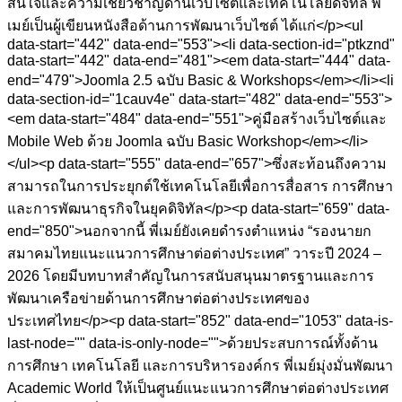
สนใจและความเชี่ยวชาญด้านเว็บไซต์และเทคโนโลยีดิจิทัล พี่
เมย์เป็นผู้เขียนหนังสือด้านการพัฒนาเว็บไซต์ ได้แก่</p><ul
data-start="442" data-end="553"><li data-section-id="ptkznd"
data-start="442" data-end="481"><em data-start="444" data-
end="479">Joomla 2.5 ฉบับ Basic & Workshops</em></li><li
data-section-id="1cauv4e" data-start="482" data-end="553">
<em data-start="484" data-end="551">คู่มือสร้างเว็บไซต์และ
Mobile Web ด้วย Joomla ฉบับ Basic Workshop</em></li>
</ul><p data-start="555" data-end="657">ซึ่งสะท้อนถึงความ
สามารถในการประยุกต์ใช้เทคโนโลยีเพื่อการสื่อสาร การศึกษา
และการพัฒนาธุรกิจในยุคดิจิทัล</p><p data-start="659" data-
end="850">นอกจากนี้ พี่เมย์ยังเคยดำรงตำแหน่ง “รองนายก
สมาคมไทยแนะแนวการศึกษาต่อต่างประเทศ” วาระปี 2024 –
2026 โดยมีบทบาทสำคัญในการสนับสนุนมาตรฐานและการ
พัฒนาเครือข่ายด้านการศึกษาต่อต่างประเทศของ
ประเทศไทย</p><p data-start="852" data-end="1053" data-is-
last-node="" data-is-only-node="">ด้วยประสบการณ์ทั้งด้าน
การศึกษา เทคโนโลยี และการบริหารองค์กร พี่เมย์มุ่งมั่นพัฒนา
Academic World ให้เป็นศูนย์แนะแนวการศึกษาต่อต่างประเทศ