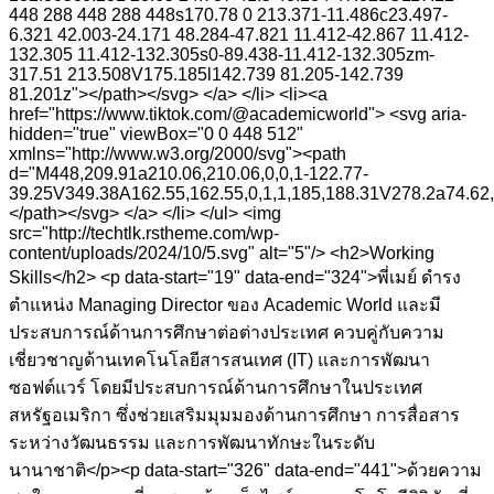
448 288 448 288 448s170.78 0 213.371-11.486c23.497-
6.321 42.003-24.171 48.284-47.821 11.412-42.867 11.412-
132.305 11.412-132.305s0-89.438-11.412-132.305zm-
317.51 213.508V175.185l142.739 81.205-142.739
81.201z"></path></svg> </a> </li> <li><a
href="https://www.tiktok.com/@academicworld"> <svg aria-
hidden="true" viewBox="0 0 448 512"
xmlns="http://www.w3.org/2000/svg"><path
d="M448,209.91a210.06,210.06,0,0,1-122.77-
39.25V349.38A162.55,162.55,0,1,1,185,188.31V278.2a74.62,7
</path></svg> </a> </li> </ul> <img
src="http://techtlk.rstheme.com/wp-
content/uploads/2024/10/5.svg" alt="5"/> <h2>Working
Skills</h2> <p data-start="19" data-end="324">พี่เมย์ ดำรง
ตำแหน่ง Managing Director ของ Academic World และมี
ประสบการณ์ด้านการศึกษาต่อต่างประเทศ ควบคู่กับความ
เชี่ยวชาญด้านเทคโนโลยีสารสนเทศ (IT) และการพัฒนา
ซอฟต์แวร์ โดยมีประสบการณ์ด้านการศึกษาในประเทศ
สหรัฐอเมริกา ซึ่งช่วยเสริมมุมมองด้านการศึกษา การสื่อสาร
ระหว่างวัฒนธรรม และการพัฒนาทักษะในระดับ
นานาชาติ</p><p data-start="326" data-end="441">ด้วยความ