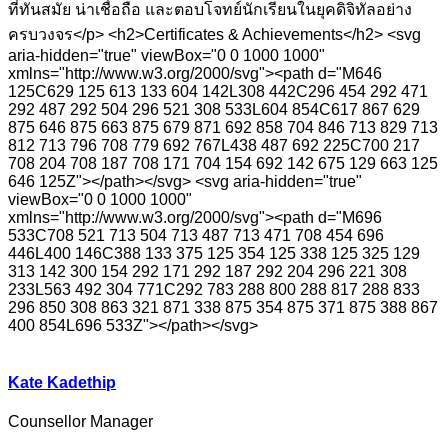
ที่ทันสมัย น่าเชื่อถือ และตอบโจทย์นักเรียนในยุคดิจิทัลอย่าง
ครบวงจร</p> <h2>Certificates & Achievements</h2> <svg
aria-hidden="true" viewBox="0 0 1000 1000"
xmlns="http://www.w3.org/2000/svg"><path d="M646
125C629 125 613 133 604 142L308 442C296 454 292 471
292 487 292 504 296 521 308 533L604 854C617 867 629
875 646 875 663 875 679 871 692 858 704 846 713 829 713
812 713 796 708 779 692 767L438 487 692 225C700 217
708 204 708 187 708 171 704 154 692 142 675 129 663 125
646 125Z"></path></svg> <svg aria-hidden="true"
viewBox="0 0 1000 1000"
xmlns="http://www.w3.org/2000/svg"><path d="M696
533C708 521 713 504 713 487 713 471 708 454 696
446L400 146C388 133 375 125 354 125 338 125 325 129
313 142 300 154 292 171 292 187 292 204 296 221 308
233L563 492 304 771C292 783 288 800 288 817 288 833
296 850 308 863 321 871 338 875 354 875 371 875 388 867
400 854L696 533Z"></path></svg>
Kate Kadethip
Counsellor Manager