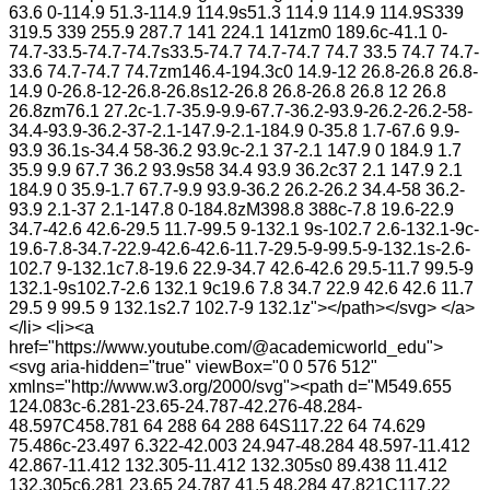
63.6 0-114.9 51.3-114.9 114.9s51.3 114.9 114.9 114.9S339
319.5 339 255.9 287.7 141 224.1 141zm0 189.6c-41.1 0-
74.7-33.5-74.7-74.7s33.5-74.7 74.7-74.7 74.7 33.5 74.7 74.7-
33.6 74.7-74.7 74.7zm146.4-194.3c0 14.9-12 26.8-26.8 26.8-
14.9 0-26.8-12-26.8-26.8s12-26.8 26.8-26.8 26.8 12 26.8
26.8zm76.1 27.2c-1.7-35.9-9.9-67.7-36.2-93.9-26.2-26.2-58-
34.4-93.9-36.2-37-2.1-147.9-2.1-184.9 0-35.8 1.7-67.6 9.9-
93.9 36.1s-34.4 58-36.2 93.9c-2.1 37-2.1 147.9 0 184.9 1.7
35.9 9.9 67.7 36.2 93.9s58 34.4 93.9 36.2c37 2.1 147.9 2.1
184.9 0 35.9-1.7 67.7-9.9 93.9-36.2 26.2-26.2 34.4-58 36.2-
93.9 2.1-37 2.1-147.8 0-184.8zM398.8 388c-7.8 19.6-22.9
34.7-42.6 42.6-29.5 11.7-99.5 9-132.1 9s-102.7 2.6-132.1-9c-
19.6-7.8-34.7-22.9-42.6-42.6-11.7-29.5-9-99.5-9-132.1s-2.6-
102.7 9-132.1c7.8-19.6 22.9-34.7 42.6-42.6 29.5-11.7 99.5-9
132.1-9s102.7-2.6 132.1 9c19.6 7.8 34.7 22.9 42.6 42.6 11.7
29.5 9 99.5 9 132.1s2.7 102.7-9 132.1z"></path></svg> </a>
</li> <li><a
href="https://www.youtube.com/@academicworld_edu">
<svg aria-hidden="true" viewBox="0 0 576 512"
xmlns="http://www.w3.org/2000/svg"><path d="M549.655
124.083c-6.281-23.65-24.787-42.276-48.284-
48.597C458.781 64 288 64 288 64S117.22 64 74.629
75.486c-23.497 6.322-42.003 24.947-48.284 48.597-11.412
42.867-11.412 132.305-11.412 132.305s0 89.438 11.412
132.305c6.281 23.65 24.787 41.5 48.284 47.821C117.22