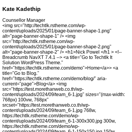
Kate Kadethip
Counsellor Manager
<img src="http://techtlk.rstheme.com/wp-
content/uploads/2025/01/page-banner-shape-1.png"
alt="page-banner-shape-1" /> <img
src="http://techtlk.rstheme.com/wp-
content/uploads/2025/01/page-banner-shape-2.png"
alt="page-banner-shape-2" /> <h1>Nick Powel </h1 > <!--
Breadcrumb NavXT 7.4.1 --> <a title="Go to Techtlk It
Solution WordPress Theme."
href="https://techtlk.rstheme.com/demo">Home</a>> <a
title="Go to Blog."
href="https://techtlk.rstheme.com/demo/blog/" aria-
current="page">Blog</a> <img
src="https://test.morethanweb.co.th/wp-
content/uploads/2024/09/team_6-1.jpg" sizes="(max-width:
768px) 100vw, 768px"
srcset="https://test.morethanweb.co.th/wp-
content/uploads/2024/09/team_6-1.jpg 768w,
https://techtlk.rstheme.com/demo/wp-
content/uploads/2024/09/team_6-1-300x300.jpg 300w,
https://techtlk.rstheme.com/demo/wp-
content/uploads/2024/09/team_6-1-150x150.jpg 150w,