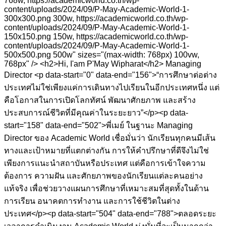
768w, https://academicworld.co.th/wp-
content/uploads/2024/09/P-May-Academic-World-1-
300x300.png 300w, https://academicworld.co.th/wp-
content/uploads/2024/09/P-May-Academic-World-1-
150x150.png 150w, https://academicworld.co.th/wp-
content/uploads/2024/09/P-May-Academic-World-1-
500x500.png 500w" sizes="(max-width: 768px) 100vw,
768px" /> <h2>Hi, I'am P'May Wipharat</h2> Managing
Director <p data-start="0" data-end="156">“การศึกษาต่อต่าง
ประเทศไม่ใช่เพียงแค่การเดินทางไปเรียนในอีกประเทศหนึ่ง แต่
คือโอกาสในการเปิดโลกทัศน์ พัฒนาศักยภาพ และสร้าง
ประสบการณ์ชีวิตที่มีคุณค่าในระยะยาว”</p><p data-
start="158" data-end="502">พี่เมย์ ในฐานะ Managing
Director ของ Academic World เชื่อมั่นว่า นักเรียนทุกคนมีเส้น
ทางและเป้าหมายที่แตกต่างกัน การให้คำปรึกษาที่ดีจึงไม่ใช่
เพียงการแนะนำสถาบันหรือประเทศ แต่คือการเข้าใจความ
ต้องการ ความฝัน และศักยภาพของนักเรียนแต่ละคนอย่าง
แท้จริง เพื่อช่วยวางแผนการศึกษาที่เหมาะสมที่สุดทั้งในด้าน
การเรียน อนาคตการทำงาน และการใช้ชีวิตในต่าง
ประเทศ</p><p data-start="504" data-end="788">ตลอดระยะ