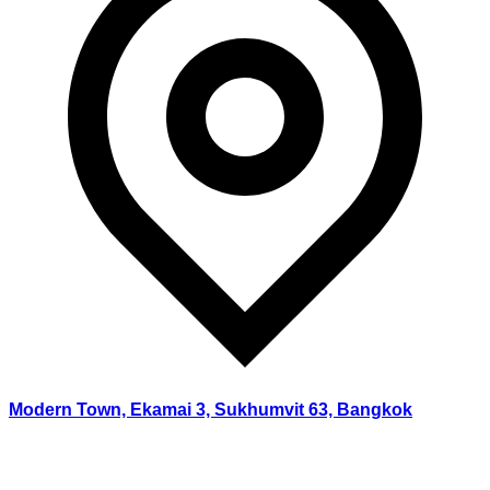
Modern Town, Ekamai 3, Sukhumvit 63, Bangkok