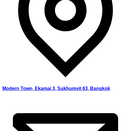
Modern Town, Ekamai 3, Sukhumvit 63, Bangkok