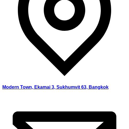
Modern Town, Ekamai 3, Sukhumvit 63, Bangkok