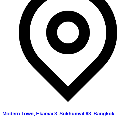
Modern Town, Ekamai 3, Sukhumvit 63, Bangkok