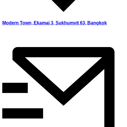
Modern Town, Ekamai 3, Sukhumvit 63, Bangkok