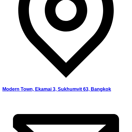
Modern Town, Ekamai 3, Sukhumvit 63, Bangkok